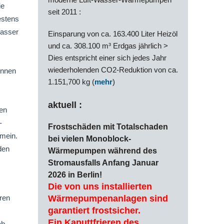
ie
seit 2011 :
estens
wasser
Einsparung von ca. 163.400 Liter Heizöl
und ca. 308.100 m³ Erdgas jährlich >
Dies entspricht einer sich jedes Jahr
wiederholenden CO2-Reduktion von ca.
ennen
1.151,700 kg (
mehr
)
aktuell :
den
-
Frostschäden mit Totalschaden
emein.
bei vielen Monoblock-
den
Wärmepumpen während des
Stromausfalls Anfang Januar
2026 in Berlin!
Die von uns installierten
Wärmepumpenanlagen sind
eren
garantiert frostsicher.
Ein Kaputtfrieren des
ab,