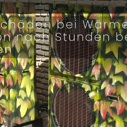
tschäden bei Wär
on nach Stunden b
en