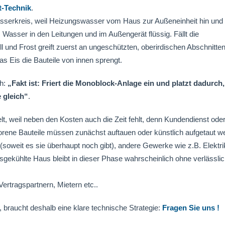
t-Technik
.
sserkreis, weil Heizungswasser vom Haus zur Außeneinheit hin und
s Wasser in den Leitungen und im Außengerät flüssig. Fällt die
 und Frost greift zuerst an ungeschützten, oberirdischen Abschnitten
as Eis die Bauteile von innen sprengt.
ch:
„Fakt ist: Friert die Monoblock-Anlage ein und platzt dadurch,
 gleich“
.
elt, weil neben den Kosten auch die Zeit fehlt, denn Kundendienst ode
orene Bauteile müssen zunächst auftauen oder künstlich aufgetaut w
(soweit es sie überhaupt noch gibt), andere Gewerke wie z.B. Elektri
ekühlte Haus bleibt in dieser Phase wahrscheinlich ohne verlässli
Vertragspartnern, Mietern etc..
 braucht deshalb eine klare technische Strategie:
Fragen Sie uns !