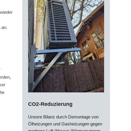
 wieder
 an.
r
erden,
ker
che
CO2-Reduzierung
Unsere Bilanz durch Demontage von
Ölheizungen und Gasheizungen gegen
moderne Luft-Wasser-Wärmepumpen