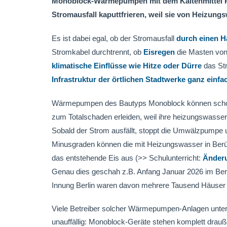
Monoblock-Wärmepumpen mit dem Kältenmittel R
Stromausfall kaputtfrieren, weil sie von Heizun
Es ist dabei egal, ob der Stromausfall
durch einen H
Stromkabel durchtrennt, ob
Eisregen
die Masten von 
klimatische Einflüsse wie Hitze oder Dürre
das Str
Infrastruktur der örtlichen Stadtwerke ganz einfa
Wärmepumpen des Bautyps Monoblock können schon 
zum Totalschaden erleiden, weil ihre heizungswasse
Sobald der Strom ausfällt, stoppt die Umwälzpumpe u
Minusgraden können die mit Heizungswasser in Berüh
das entstehende Eis aus (>> Schulunterricht:
Änderu
Genau dies geschah z.B. Anfang Januar 2026 im Berl
Innung Berlin waren davon mehrere Tausend Häuser
Viele Betreiber solcher Wärmepumpen-Anlagen untersch
unauffällig: Monoblock-Geräte stehen komplett draußen