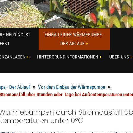
RE HEIZUNG IST
EINBAU EINER WÄRMEPUMPE -
FEKT
DER ABLAUF
RENZANLAGEN
HINTERGRUNDINFORMATIONEN
ÜBER UNS
«
«
pe - Der Ablauf
Vor dem Einbau der Wärmepumpe
tromausfall über Stunden oder Tage bei Außentemperaturen unte
i Wärmepumpen durch Stromausfall üb
temperaturen unter 0°C