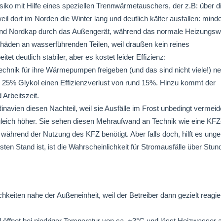
iko mit Hilfe eines speziellen Trennwärmetauschers, der z.B: über d
l dort im Norden die Winter lang und deutlich kälter ausfallen: mind
und Nordkap durch das Außengerät, während das normale Heizungs
chäden an wasserführenden Teilen, weil draußen kein reines
 deutlich stabiler, aber es kostet leider Effizienz:
chnik für ihre Wärmepumpen freigeben (und das sind nicht viele!) n
 25% Glykol einen Effizienzverlust von rund 15%. Hinzu kommt der
 Arbeitszeit.
navien diesen Nachteil, weil sie Ausfälle im Frost unbedingt vermei
eich höher. Sie sehen diesen Mehraufwand an Technik wie eine KFZ
während der Nutzung des KFZ benötigt. Aber falls doch, hilft es ung
sten Stand ist, ist die Wahrscheinlichkeit für Stromausfälle über Stun
hkeiten nahe der Außeneinheit, weil der Betreiber dann gezielt reagi
l öffnet bei niedriger Temperatur von ca. +3°C und lässt Heizwasser 