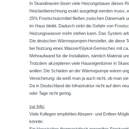
In Skandinavien lösen viele Heizungsbauer dieses Ris
Heizlastberechnung exakt ausgelegt werden muss, wei
25% Frostschutzmittel fließen zwischen Dänemark 
im Haus bleibt. Dadurch sinkt die Gefahr von Frosts
Heizungswasser mehr stehen kann. Das System arbeitet
Die deutschen Wärmepumpen-Hersteller, die diese Te
bei Nutzung eines Wasser/Glykol-Gemisches mit ca.
Mehraufwand für die Installation, nämlich Material und
Trotzdem akzeptieren viele Hauseigentümer in Skandi
wollen: Die Schäden an der Wärmepumpe wären ungl
Versicherung: da weiß man ja auch nicht, ob man sie 
Da in Deutschland die Infrastruktur nicht auf dem neu
oder Tage nicht gering.
zur Info:
Viele Kollegen empfehlen Absperr- und Entleer-Möglic
könnte:
Ein klassisches thermostatisch geregeltes Frostventi