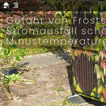
Gefahr von Fros
Stromausfall sch
Minustemperatur