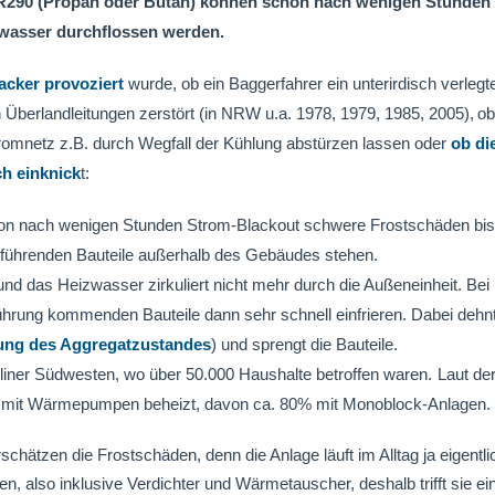
290 (Propan oder Butan) können schon nach wenigen Stunden
gswasser durchflossen werden.
acker provoziert
wurde, ob ein Baggerfahrer ein unterirdisch verlegt
Überlandleitungen zerstört (in NRW u.a. 1978, 1979, 1985, 2005),
ob
omnetz z.B. durch Wegfall der Kühlung abstürzen lassen oder
ob di
ch einknick
t:
nach wenigen Stunden Strom-Blackout schwere Frostschäden bis
rführenden Bauteile außerhalb des Gebäudes stehen.
nd das Heizwasser zirkuliert nicht mehr durch die Außeneinheit. Bei
rung kommenden Bauteile dann sehr schnell einfrieren. Dabei dehnt
ng des Aggregatzustandes
) und sprengt die Bauteile.
iner Südwesten, wo über 50.000 Haushalte betroffen waren.
Laut de
 mit Wärmepumpen beheizt, davon ca. 80% mit Monoblock-Anlagen.
ätzen die Frostschäden, denn die Anlage läuft im Alltag ja eigentli
, also inklusive Verdichter und Wärmetauscher, deshalb trifft sie ei