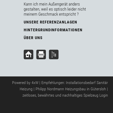
Kann ich mein Außengerät anders
gestalten, weil es optisch leider nicht
meinem Geschmack entspricht ?
UNSERE REFERENZANLAGEN
HINTERGRUNDINFORMATIONEN
ÜBER UNS
Powered by
4xW
| Empfehlungen:
Installationsbedarf Sanitär
Heizung
|
Philipp Nordmann Heizungsbau in Gütersloh
|
zeitloses, bewährtes und nachhaltiges Spielzeug
Login