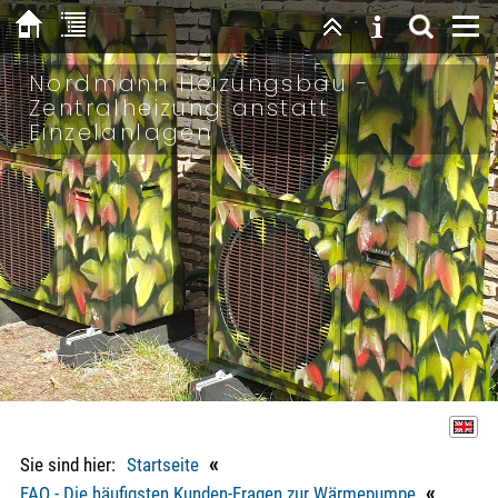
Nordmann Heizungsbau -
Zentralheizung anstatt
Einzelanlagen
«
Sie sind hier:
Startseite
«
FAQ - Die häufigsten Kunden-Fragen zur Wärmepumpe