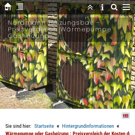
Nordmann Heizungsbau -
Preisvergleich Wärmepumpe
Gasheizung
«
«
Sie sind hier:
Startseite
Hintergrundinformationen
Wärmepumpe oder Gasheizung : Preisvergleich der Kosten dur